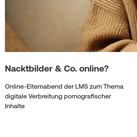
(
a
M
t
o
i
b
o
i
n
l
Nacktbilder & Co. online?
e
Online-Elternabend der LMS zum Thema
)
digitale Verbreitung pornografischer
Inhalte
Pressemitteilung 26/2024