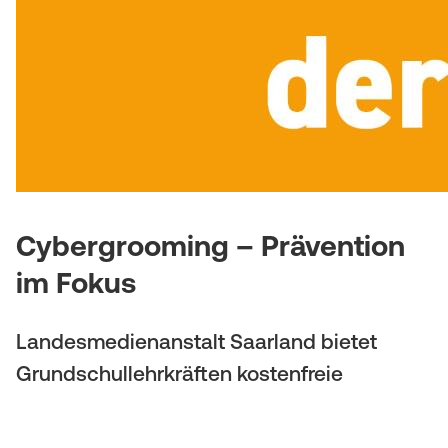
(
a
M
t
o
i
b
o
i
n
l
Cybergrooming – Prävention
e
im Fokus
)
Landesmedienanstalt Saarland bietet
Grundschullehrkräften kostenfreie
Unterrichtsreihe