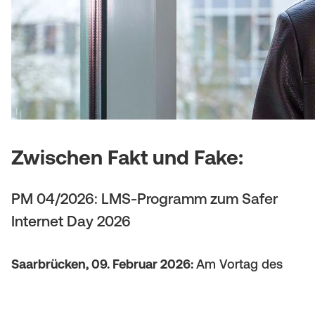
(
a
M
t
o
i
b
o
i
n
l
Zwischen Fakt und Fake:
e
PM 04/2026: LMS-Programm zum Safer
)
Internet Day 2026
Saarbrücken, 09. Februar 2026:
Am Vortag des
internationalen Safer Internet Day bietet die
Landesmedienanstalt Saarland (LMS) gemeinsam