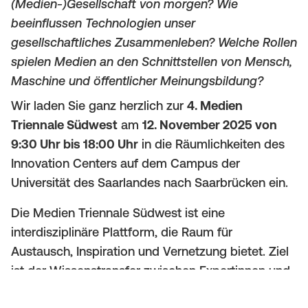
(Medien-)Gesellschaft von morgen? Wie
(
a
beeinflussen Technologien unser
M
gesellschaftliches Zusammenleben? Welche Rollen
t
spielen Medien an den Schnittstellen von Mensch,
o
i
Maschine und öffentlicher Meinungsbildung?
b
o
Wir laden Sie ganz herzlich zur
4. Medien
i
Triennale Südwest
am
12. November 2025
von
n
9:30 Uhr bis 18:00 Uhr
in die Räumlichkeiten des
l
Innovation Centers auf dem Campus der
e
Universität des Saarlandes nach Saarbrücken ein.
)
Die Medien Triennale Südwest ist eine
interdisziplinäre Plattform, die Raum für
Austausch, Inspiration und Vernetzung bietet. Ziel
ist der Wissenstransfer zwischen Expertinnen und
Experten aus Politik, Medienaufsicht, Wissenschaft