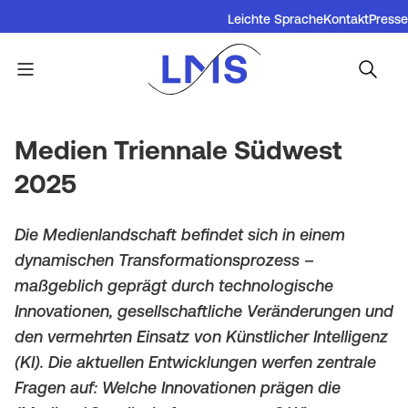
L
Direkt
Leichte Sprache
Kontakt
Presse
zum
B
Inhalt
i
u
n
Menü
Startseite
Medien Triennale Südwest 2025
P
r
k
f
Medien Triennale Südwest
g
b
a
2025
e
a
d
r
Die Medienlandschaft befindet sich in einem
r
n
dynamischen Transformationsprozess –
m
M
a
maßgeblich geprägt durch technologische
e
e
Innovationen, gesellschaftliche Veränderungen und
v
den vermehrten Einsatz von Künstlicher Intelligenz
n
n
i
(KI). Die aktuellen Entwicklungen werfen zentrale
u
u
Fragen auf: Welche Innovationen prägen die
g