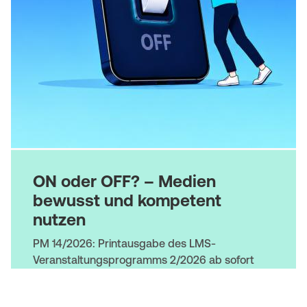
i
(
t
M
e
o
b
|
i
P
l
I
e
ON oder OFF? – Medien
I
bewusst und kompetent
)
nutzen
P
PM 14/2026: Printausgabe des LMS-
E
Veranstaltungsprogramms 2/2026 ab sofort
erhältlich