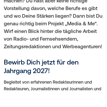
machen? Du hast aber keine richtige
(
a
Vorstellung davon, welche Berufe es gibt
M
und wo Deine Stärken liegen? Dann bist Du
t
o
genau richtig beim Projekt „Media & Me“.
i
Wirf einen Blick hinter die tägliche Arbeit
b
o
von Radio- und Fernsehsendern,
i
n
Zeitungsredaktionen und Werbeagenturen!
l
Bewirb Dich jetzt für den
e
Jahrgang 2027!
)
Begleitet von erfahrenen Redakteurinnen und
Redakteuren, Journalistinnen und Journalisten und
Marketingexpertinnen und -experten produzierst
Du eigene Video- und Audiobeiträge, schreibst