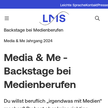
L
Direkt
Leichte Sprache
Kontakt
Presse
zum
B
Inhalt
i
u
n
Menü
Startseite
Angebote | Projekte
Media & Me -
P
Backstage bei Medienberufen
r
k
f
g
Media & Me Jahrgang 2024
b
a
e
a
Media & Me -
d
r
r
n
Backstage bei
m
M
a
e
Medienberufen
e
v
n
n
i
u
Du willst beruflich „irgendwas mit Medien“
u
g