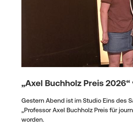
i
t
g
i
a
o
t
n
i
o
n
„Axel Buchholz Preis 2026“
Gestern Abend ist im Studio Eins des 
„Professor Axel Buchholz Preis für jour
worden.