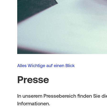
i
t
g
i
a
o
t
n
i
o
n
Alles Wichtige auf einen Blick
Presse
In unserem Pressebereich finden Sie d
Informationen.